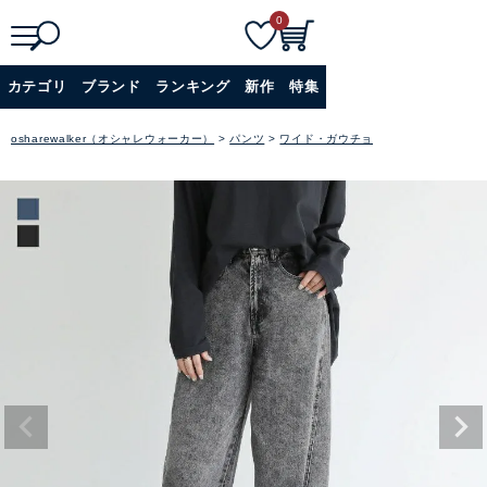
0
検
詳細検索
カテゴリ
ブランド
ランキング
新作
特集
索
+
osharewalker（オシャレウォーカー）
パンツ
ワイド・ガウチョ