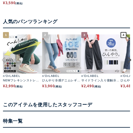
¥
3,590
(税込)
人気のパンツランキング
1
2
3
4
n'OrLABEL
n'OrLABEL
n'OrLABEL
n'OrLA
NEWフレキシンストレッ
ひんやり冷感デニムレギパ
サイドライン入り接触冷感
ひんや
チレギパン
ン
カーブパンツ
ートデ
¥
2,990
¥
3,960
¥
2,490
¥
3,48
(税込)
(税込)
(税込)
このアイテムを使用したスタッフコーデ
特集一覧