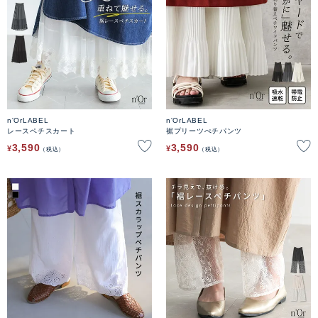
n'OrLABEL
n'OrLABEL
レースペチスカート
裾プリーツぺチパンツ
3,590
3,590
¥
¥
税込
税込