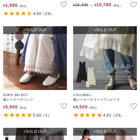
10,780
1,980
15,400
¥
¥
¥
税込
税込
4.50
（24）
SOLD OUT
SOLD OUT
OUKA SELECT
n'OrLABEL
裾レースペチパンツ
裾レースペチコートワンピース
5,900
4,500
¥
¥
税込
税込
5.00
（1）
4.91
（23）
SOLD OUT
SOLD OUT