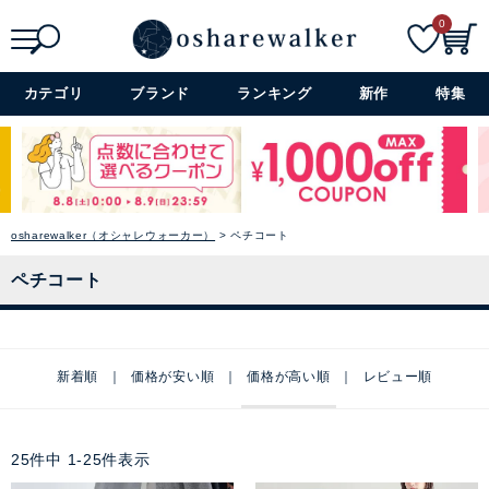
0
検索
詳細検索+
カテゴリ
ブランド
ランキング
新作
特集
osharewalker（オシャレウォーカー）
ペチコート
ペチコート
新着順
価格が安い順
価格が高い順
レビュー順
25
件中
1
-
25
件表示