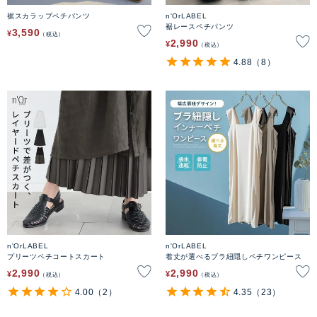
裾スカラップペチパンツ
n'OrLABEL
裾レースペチパンツ
3,590
¥
税込
2,990
¥
税込
4.88
（8）
n'OrLABEL
n'OrLABEL
プリーツペチコートスカート
着丈が選べるブラ紐隠しペチワンピース
2,990
2,990
¥
¥
税込
税込
4.00
（2）
4.35
（23）