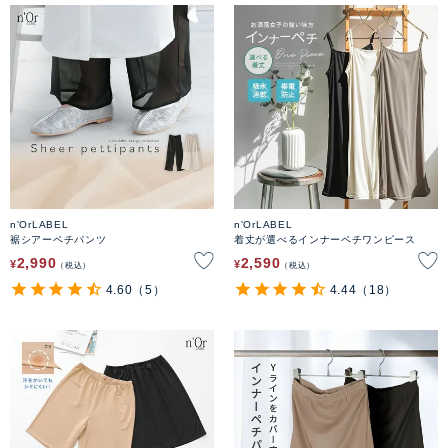
n'OrLABEL
n'OrLABEL
裾シアーペチパンツ
着丈が選べるインナーペチワンピース
2,990
2,590
¥
¥
税込
税込
4.60
（5）
4.44
（18）