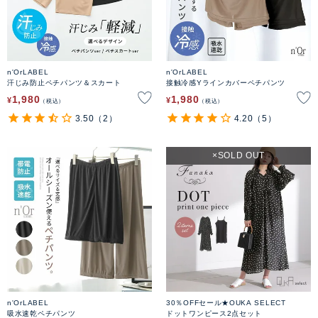
n'OrLABEL
n'OrLABEL
汗じみ防止ペチパンツ＆スカート
接触冷感Yラインカバーペチパンツ
1,980
1,980
¥
¥
税込
税込
3.50
（2）
4.20
（5）
SOLD OUT
n'OrLABEL
30％OFFセール★OUKA SELECT
吸水速乾ペチパンツ
ドットワンピース2点セット