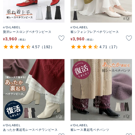
n'OrLABEL
n'OrLABEL
贅沢レースロングペチワンピース
裾シフォンフレアペチワンピース
3,960
3,960
¥
¥
税込
税込
4.57
（192）
4.71
（17）
n'OrLABEL
n'OrLABEL
あったか裏起毛レースペチワンピース
裾レース裏起毛ペチパンツ