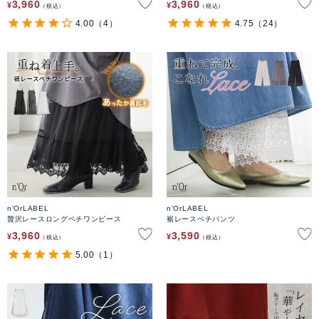
3,960
3,960
¥
¥
税込
税込
4.00
（4）
4.75
（24）
n'OrLABEL
n'OrLABEL
贅沢レースロングペチワンピース
裾レースペチパンツ
3,960
3,590
¥
¥
税込
税込
5.00
（1）