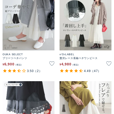
OUKA SELECT
n'OrLABEL
プリーツペチパンツ
贅沢レース長袖ペチワンピース
6,900
4,980
¥
¥
税込
税込
3.50
（2）
4.49
（47）