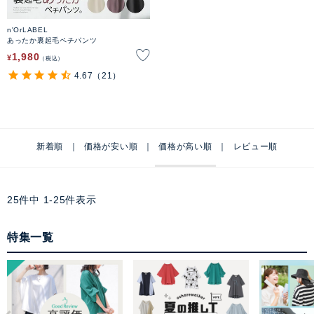
n'OrLABEL
あったか裏起毛ペチパンツ
1,980
¥
税込
4.67
（21）
新着順
価格が安い順
価格が高い順
レビュー順
25
件中
1
-
25
件表示
特集一覧