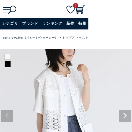
0
検
詳細検索
カテゴリ
ブランド
ランキング
新作
特集
索
+
osharewalker（オシャレウォーカー）
トップス
ベスト