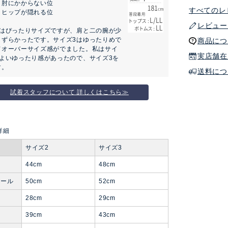
：肘にかからない位
すべてのレ
：ヒップが隠れる位
レビュー
2はぴったりサイズですが、肩と二の腕が少
しずらかったです。サイズ3はゆったりめで
商品につ
てオーバーサイズ感がでました。私はサイ
実店舗在
程よいゆったり感があったので、サイズ3を
す。
送料につ
試着スタッフについて 詳しくはこちら≫
サイズ2
サイズ3
44cm
48cm
ホール
50cm
52cm
28cm
29cm
り
39cm
43cm