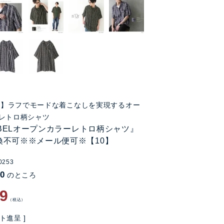
FF】ラフでモードな着こなしを実現するオー
レトロ柄シャツ
LABELオープンカラーレトロ柄シャツ』
換不可※※メール便可※【10】
0253
00
のところ
99
税込
ト進呈 ]