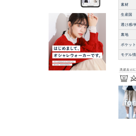
素材
生産国
透け感/
裏地
ポケッ
モデル