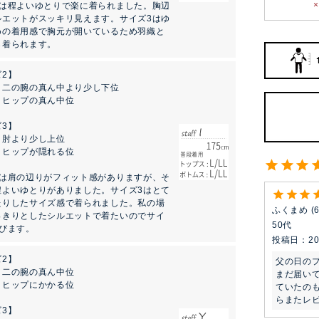
2は程よいゆとりで楽に着られました。胸辺
ルエットがスッキリ見えます。サイズ3はゆ
めの着用感で胸元が開いているため羽織と
ら着られます。
2】
：二の腕の真ん中より少し下位
：ヒップの真ん中位
3】
：肘より少し上位
：ヒップが隠れる位
2は肩の辺りがフィット感がありますが、そ
程よいゆとりがありました。サイズ3はとて
たりしたサイズ感で着られました。私の場
ふくまめ
っきりとしたシルエットで着たいのでサイ
50代
選びます。
投稿日
20
2】
父の日のプ
：二の腕の真ん中位
まだ届い
：ヒップにかかる位
ていたの
らまたレ
3】