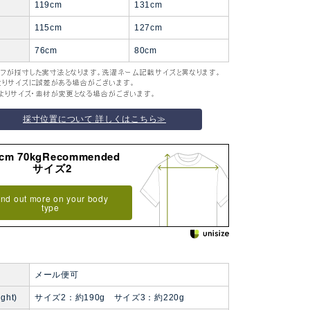
119cm
131cm
115cm
127cm
76cm
80cm
採寸位置について 詳しくはこちら≫
3cm 70kgRecommended
サイズ2
ind out more on your body
type
便
メール便可
ght)
サイズ2：約190g サイズ3：約220g