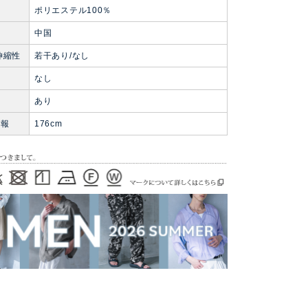
ポリエステル100％
中国
伸縮性
若干あり/なし
なし
ト
あり
情報
176cm