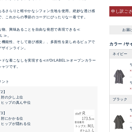
あるさらりと軽やかなシフォン生地を使用。絶妙な透け感
申し訳ご
で、これからの季節のコーデにぴったりな一着です。
な物、興味あることを自由な発想で表現できる≪
お届
EL ≫。
と機能性、そして遊び感覚」、多面性を楽しめるピュアで
カラー
サ
デザインライン。
ネイビー
ドな着こなしを実現する≪n'OrLABEL≫オープンカラー
シャツです。
2】
：肘の少し上位
ブラック
：ヒップの真ん中位
3】
：肘にかかる位
：ヒップが隠れる位