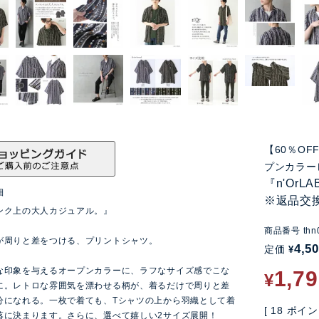
【60％O
プンカラー
『n'Or
細
※返品交
ンク上の大人カジュアル。』
商品番号
thn
が周りと差をつける、プリントシャツ。
4,5
定価
¥
な印象を与えるオープンカラーに、ラフなサイズ感でこな
1,7
¥
に。レトロな雰囲気を漂わせる柄が、着るだけで周りと差
分になれる。一枚で着ても、Tシャツの上から羽織として着
[
18
ポイン
落に決まります。さらに、選べて嬉しい2サイズ展開！