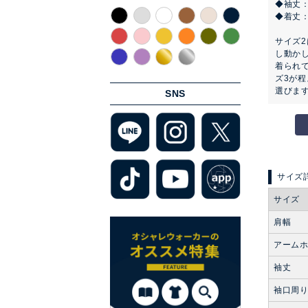
◆袖丈
◆着丈
サイズ
し動か
着られ
ズ3が
選びま
SNS
サイズ
肩幅
アーム
袖丈
袖口周