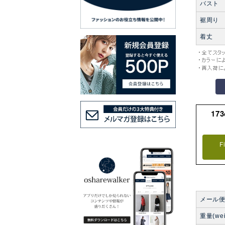
バスト
裾周り
着丈
17
F
メール
重量(wei