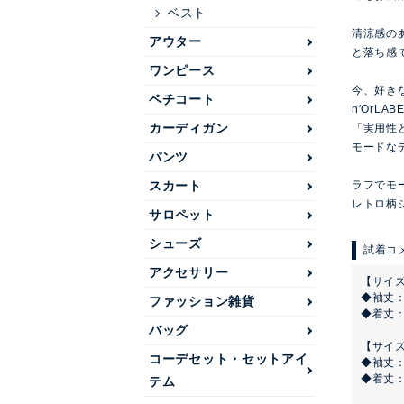
ベスト
清涼感の
アウター
と落ち感
ワンピース
今、好き
ペチコート
n'OrLAB
カーディガン
「実用性
モードな
パンツ
ラフでモー
スカート
レトロ柄
サロペット
シューズ
アクセサリー
【サイズ
◆袖丈
ファッション雑貨
◆着丈
バッグ
【サイズ
コーデセット・セットアイ
◆袖丈
◆着丈
テム