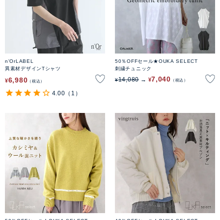
n'OrLABEL
50％OFFセール★OUKA SELECT
異素材デザインTシャツ
刺繍チュニック
7,040
6,980
14,080
¥
¥
¥
税込
税込
4.00
（1）