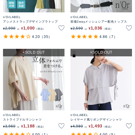
n'OrLABEL
n'OrLABEL
アシメストラップデザインブラトップ
前後2wayメッシュシアー配色トップス
1,000
1,036
2,990
2,590
¥
¥
¥
¥
税込
税込
4.20
（35）
4.86
（7）
SOLD OUT
SOLD OUT
n'OrLABEL
n'OrLABEL
ストライプドルマンシャツ
レイヤード風リボンデザインシャツ
1,188
1,493
3,960
4,980
¥
¥
¥
¥
税込
税込
4.00
（1）
4.00
（5）