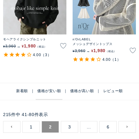
モヘアライクシンプルニット
n'OrLABEL
メッシュデザイントップス
1,980
3,960
¥
¥
税込
1,980
3,960
¥
¥
税込
4.00
（3）
4.00
（1）
新着順
価格が安い順
価格が高い順
レビュー順
215
件中
41
-
80
件表示
1
2
3
…
6