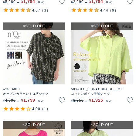
1,794
1,794
5,980
2,990
¥
¥
¥
¥
税込
税込
ット
4.67
（3）
4.44
（9）
SOLD OUT
SOLD OUT
n'OrLABEL
50％OFFセール★OUKA SELECT
オープンカラーレトロ柄シャツ
コットンボイル半袖シャツ
1,799
1,925
4,500
3,850
¥
¥
¥
¥
税込
税込
4.00
（1）
SOLD OUT
SOLD OUT