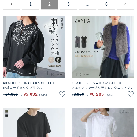
1
2
3
…
6
60％OFFセール★OUKA SELECT
30％OFFセール★OUKA SELECT
刺繍コードタックブラウス
フェイクファー切り替えロングニットジレ
5,632
6,285
14,080
8,980
¥
¥
¥
¥
税込
税込