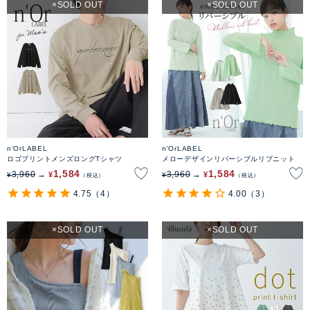
SOLD OUT
SOLD OUT
n'OrLABEL
n'OrLABEL
ロゴプリントメンズロングTシャツ
メローデザインリバーシブルリブニット
1,584
1,584
3,960
3,960
¥
¥
¥
¥
税込
税込
4.75
（4）
4.00
（3）
SOLD OUT
SOLD OUT