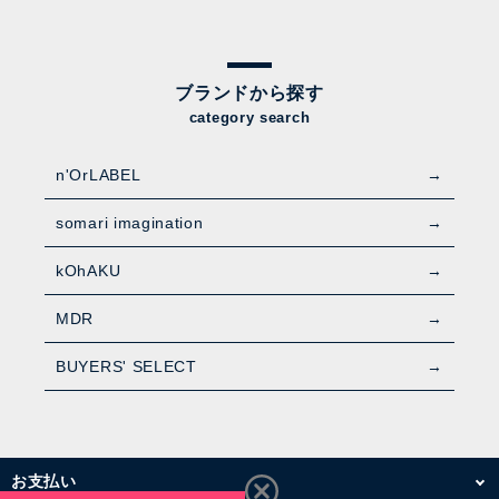
ブランドから探す
category search
n'OrLABEL
somari imagination
kOhAKU
MDR
BUYERS' SELECT
お支払い