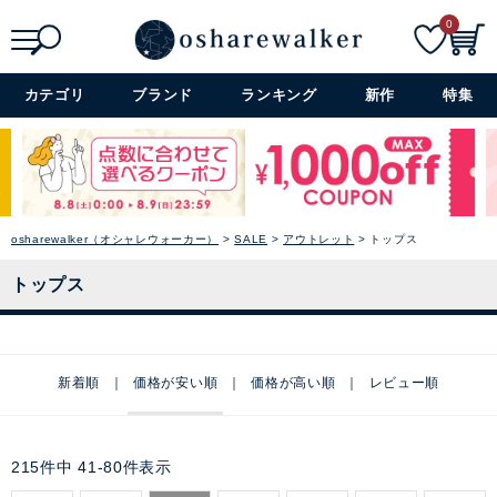
0
検索
詳細検索+
カテゴリ
ブランド
ランキング
新作
特集
osharewalker（オシャレウォーカー）
SALE
アウトレット
トップス
トップス
新着順
価格が安い順
価格が高い順
レビュー順
215
件中
41
-
80
件表示