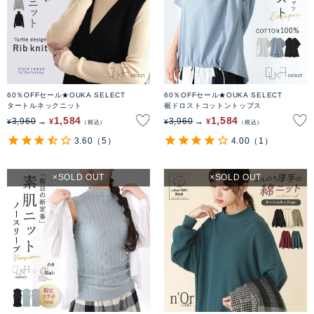
60％OFFセール★OUKA SELECT
60％OFFセール★OUKA SELECT
タートルネックニット
裾ドロストコットントップス
1,584
1,584
3,960
3,960
¥
¥
¥
¥
税込
税込
3.60
（5）
4.00
（1）
SOLD OUT
SOLD OUT