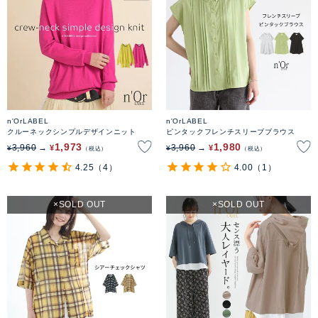
n'OrLABEL
n'OrLABEL
クルーネックシンプルデザインニット
ピンタックフレンチスリーブブラウス
1,973
1,980
3,960
3,960
¥
¥
¥
¥
税込
税込
4.25
（4）
4.00
（1）
SOLD OUT
SOLD OUT