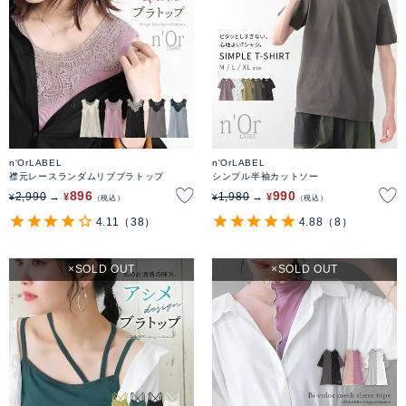
n'OrLABEL
n'OrLABEL
襟元レースランダムリブブラトップ
シンプル半袖カットソー
896
990
2,990
1,980
¥
¥
¥
¥
税込
税込
4.11
（38）
4.88
（8）
SOLD OUT
SOLD OUT