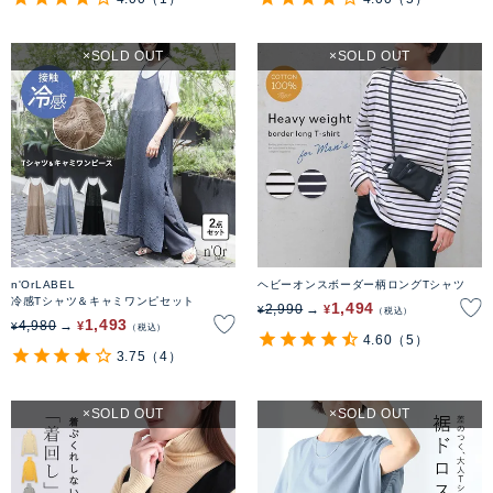
SOLD OUT
SOLD OUT
n'OrLABEL
ヘビーオンスボーダー柄ロングTシャツ
冷感Tシャツ＆キャミワンピセット
1,494
2,990
¥
¥
税込
1,493
4,980
¥
¥
税込
4.60
（5）
3.75
（4）
SOLD OUT
SOLD OUT