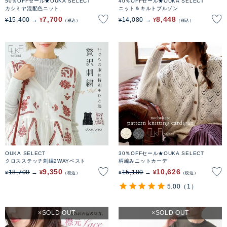
50％OFFセール★OUKA SELECT
40％OFFセール★OUKA SELECT
カシミヤ混配色ニット
ニット＆キルトブルゾン
7,700
8,448
15,400
14,080
¥
¥
¥
¥
税込
税込
OUKA SELECT
30％OFFセール★OUKA SELECT
クロスステッチ刺繍2WAYベスト
柄編みニットカーデ
9,350
10,626
18,700
15,180
¥
¥
¥
¥
税込
税込
5.00
（1）
SOLD OUT
SOLD OUT