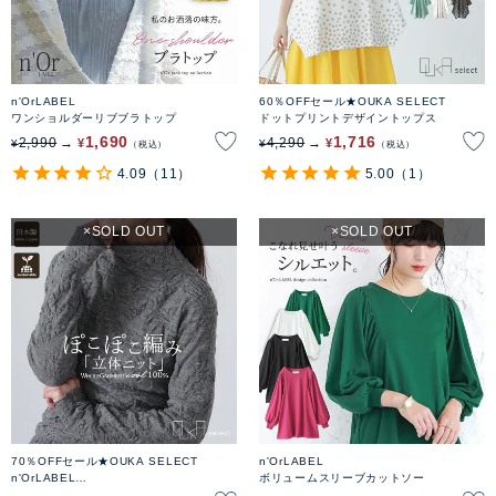
n'OrLABEL
60％OFFセール★OUKA SELECT
ワンショルダーリブブラトップ
ドットプリントデザイントップス
1,690
1,716
2,990
4,290
¥
¥
¥
¥
税込
税込
4.09
（11）
5.00
（1）
SOLD OUT
SOLD OUT
70％OFFセール★OUKA SELECT
n'OrLABEL
n'OrLABEL
ボリュームスリーブカットソー
ホールガーメント変わり編みハイネックニ