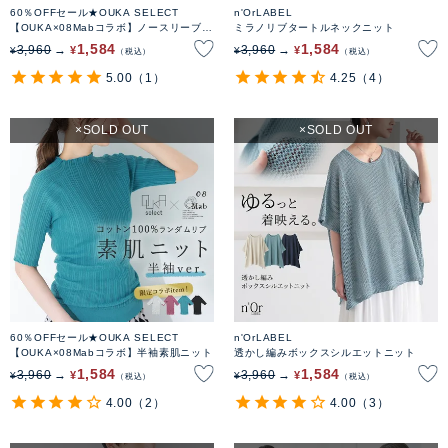
60％OFFセール★OUKA SELECT
n'OrLABEL
【OUKA×08Mabコラボ】ノースリーブ素
ミラノリブタートルネックニット
肌ニット
1,584
1,584
3,960
3,960
¥
¥
¥
¥
税込
税込
5.00
（1）
4.25
（4）
SOLD OUT
SOLD OUT
60％OFFセール★OUKA SELECT
n'OrLABEL
【OUKA×08Mabコラボ】半袖素肌ニット
透かし編みボックスシルエットニット
1,584
1,584
3,960
3,960
¥
¥
¥
¥
税込
税込
4.00
（2）
4.00
（3）