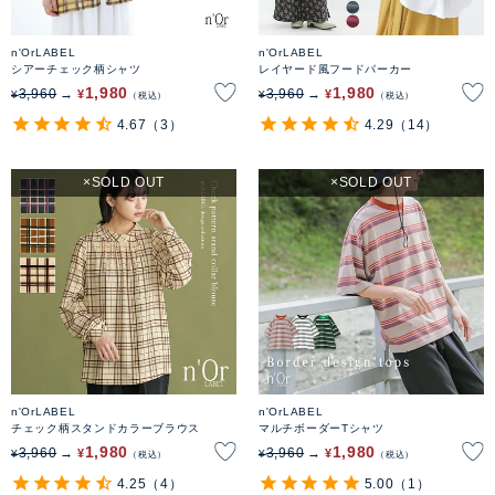
n'OrLABEL
n'OrLABEL
シアーチェック柄シャツ
レイヤード風フードパーカー
1,980
1,980
3,960
3,960
¥
¥
¥
¥
税込
税込
4.67
（3）
4.29
（14）
SOLD OUT
SOLD OUT
n'OrLABEL
n'OrLABEL
チェック柄スタンドカラーブラウス
マルチボーダーTシャツ
1,980
1,980
3,960
3,960
¥
¥
¥
¥
税込
税込
4.25
（4）
5.00
（1）