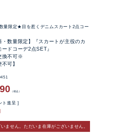
数量限定★目を惹くデニムスカート2点コー
料・数量限定】『スカートが主役のカ
ードコーデ2点SET』
交換不可※
便不可】
0451
390
税込
ト進呈 ]
ざいません。ただいま在庫がございません。