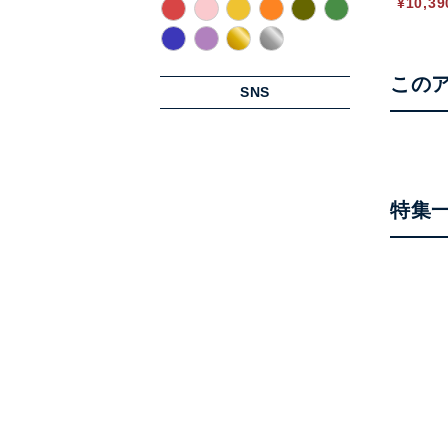
¥
10,39
この
SNS
特集