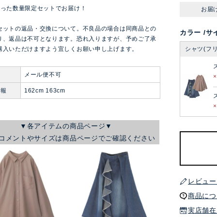
入った数量限定セットでお届け！
お届
セットの返品・交換について。不良品の場合は同商品との
カラー
サ
り、返品は不可となります。恐れ入りますが、予めご了承
購入いただけますよう宜しくお願い申し上げます。
シャツ(フ
便
メール便不可
情報
162cm 163cm
▼各アイテムの商品ページ▼
コメントやサイズは商品ページでご確認ください
レビュー
商品につ
実店舗在