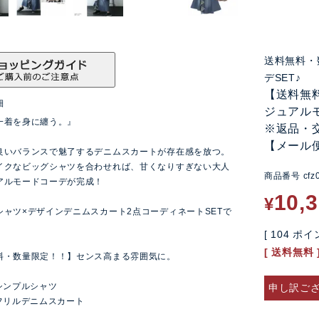
送料無料・
デSET♪
【送料無
細
ジュアルモ
一着を身に纏う。』
※返品・
【メール
良いバランスで魅了するデニムスカートが存在感を放つ。
イクなビッグシャツを合わせれば、甘くなりすぎない大人
商品番号
cfz
アルモードコーデが完成！
10,
¥
シャツ×デザインデニムスカート2点コーディネートSETで
[
104
ポイン
送料無料
料・数量限定！！】センス高まる雰囲気に。
シンプルシャツ
申し訳ご
メフリルデニムスカート