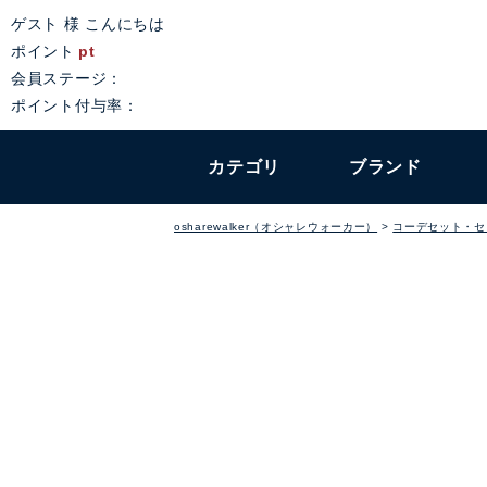
ゲスト 様 こんにちは
ポイント
pt
会員ステージ：
ポイント付与率：
カテゴリ
ブランド
osharewalker（オシャレウォーカー）
コーデセット・セ