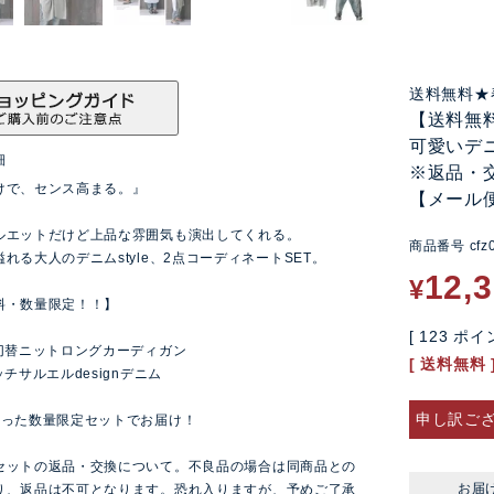
送料無料★
【送料無
可愛いデニ
細
※返品・
けで、センス高まる。』
【メール
ルエットだけど上品な雰囲気も演出してくれる。
商品番号
cfz
れる大人のデニムstyle、2点コーディネートSET。
12,
¥
料・数量限定！！】
[
123
ポイン
材切替ニットロングカーディガン
送料無料
ッチサルエルdesignデニム
申し訳ご
入った数量限定セットでお届け！
セットの返品・交換について。不良品の場合は同商品との
お届
り、返品は不可となります。恐れ入りますが、予めご了承