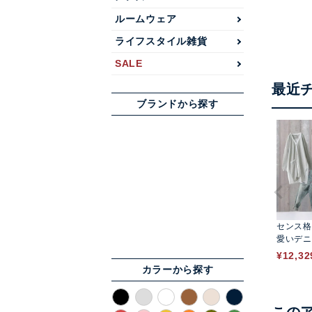
ルームウェア
ライフスタイル雑貨
SALE
最近
ブランドから探す
センス格
愛いデニ
T
¥
12,32
カラーから探す
この