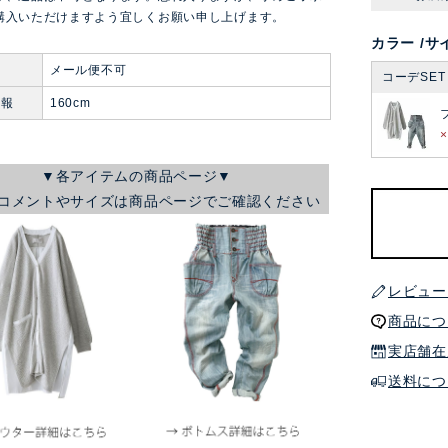
購入いただけますよう宜しくお願い申し上げます。
カラー
サ
便
メール便不可
コーデSET
情報
160cm
▼各アイテムの商品ページ▼
コメントやサイズは商品ページでご確認ください
レビュー
商品につ
実店舗在
送料につ