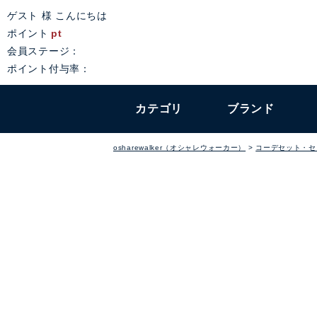
ゲスト 様 こんにちは
ポイント
pt
会員ステージ：
ポイント付与率：
カテゴリ
ブランド
osharewalker（オシャレウォーカー）
コーデセット・セ