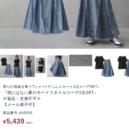
周りの視線を奪うTシャツ×デニムスカート2点コーデSET♪
『他にはない夏のモードスタイルコーデ2点SET』
※返品・交換不可※
【メール便不可】
商品番号
cfz0550
5,439
¥
税込