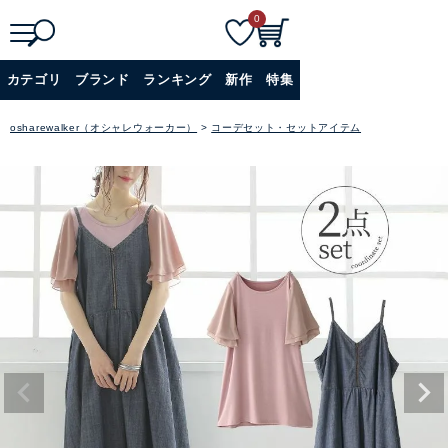
0
検
詳細検索
カテゴリ
ブランド
ランキング
新作
特集
索
+
osharewalker（オシャレウォーカー）
コーデセット・セットアイテム