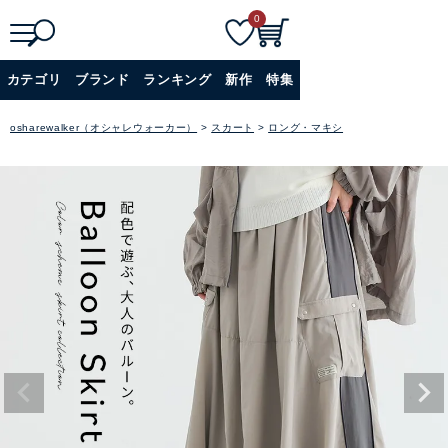
0
検
詳細検索
カテゴリ
ブランド
ランキング
新作
特集
索
+
osharewalker（オシャレウォーカー）
スカート
ロング・マキシ