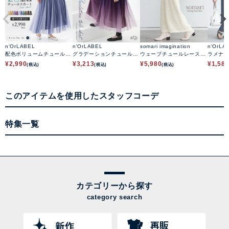
n'OrLABEL
n'OrLABEL
somari imagination
n'OrLA
配色ボリュームチュールス
グラデーションチュールス
ウェーブチュールレースス
ラメナ
カート
カート
カート
¥
2,990
¥
3,213
¥
5,980
¥
1,58
(税込)
(税込)
(税込)
このアイテムを使用したスタッフコーデ
特集一覧
カテゴリーから探す
category search