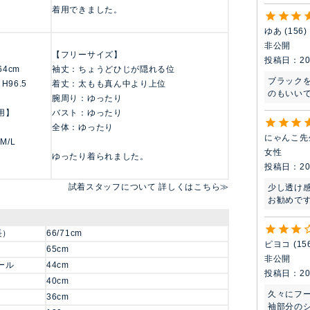
着用できました。
ゆあ
156
非公開
【フリーサイズ】
投稿日
20
164cm
袖丈：ちょうどひじが隠れる位
ブラック
 H96.5
着丈：太もも真ん中より上位
のもいい
腕周り：ゆったり
用】
バスト：ゆったり
全体：ゆったり
にゃんこ先
 M/L
女性
ゆったり着られました。
投稿日
20
試着スタッフについて 詳しくはこちら≫
少し透け
お勧めです
長）
66/71cm
ピヨコ
15
65cm
非公開
ール
44cm
投稿日
20
40cm
久々にフ
36cm
袖部分の