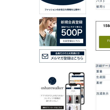
バスト
裾周り
15
F
詳細デー
重量
生産国
素材
洗濯表示