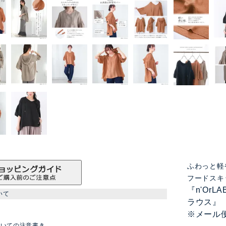
ふわっと軽
フードスキ
『n'Or
いて
ラウス』
※メール
ついての注意書き