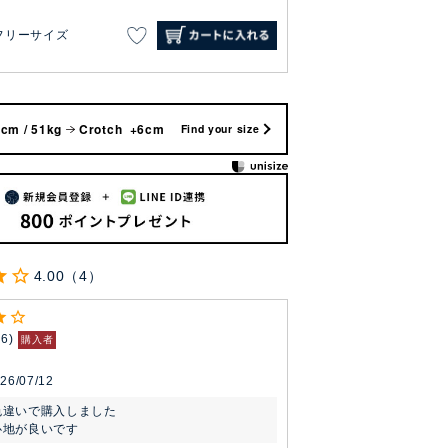
フリーサイズ
cm / 51kg
Crotch +6cm
Find your size
4.00
4
16
購入者
26/07/12
違いで購入しました

心地が良いです