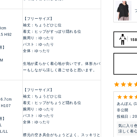
【フリーサイズ】
袖丈：ちょうどひじ位
58cm
着丈：ヒップがすっぽり隠れる位
.5 H92
腕周り：ゆったり
158
バスト：ゆったり
用】
全体：ゆったり
 M
生地が柔らかく着心地が良いです。体形カバ
ーもしながら涼しく過ごせると思います。
【フリーサイズ】
袖丈：ちょうどひじ位
156.7cm
着丈：ヒップがちょうど隠れる位
あんぽん
 H107
腕周り：ゆったり
非公開
バスト：ゆったり
投稿日
20
用】
全体：ゆったり
LL
気に入り色
涼しく着
 L/LL
襟元の空き具合がちょうどよく、スッキリと