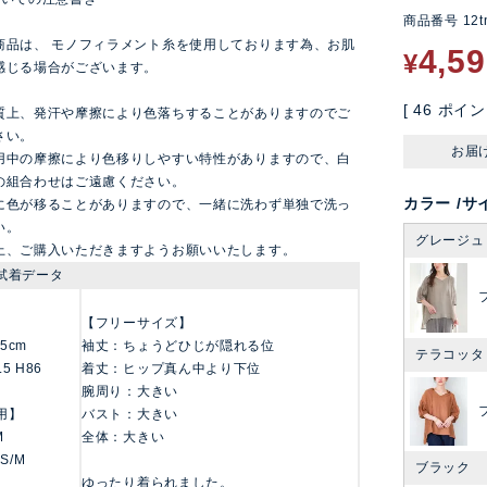
商品番号
12t
商品は、 モノフィラメント糸を使用しております為、お肌
4,5
¥
感じる場合がございます。
[
46
ポイン
質上、発汗や摩擦により色落ちすることがありますのでご
さい。
お届
用中の摩擦により色移りしやすい特性がありますので、白
の組合わせはご遠慮ください。
カラー
サ
に色が移ることがありますので、一緒に洗わず単独で洗っ
い。
グレージュ
上、ご購入いただきますようお願いいたします。
試着データ
【フリーサイズ】
155cm
袖丈：ちょうどひじが隠れる位
テラコッタ
.5 H86
着丈：ヒップ真ん中より下位
腕周り：大きい
用】
バスト：大きい
M
全体：大きい
 S/M
ブラック
ゆったり着られました。