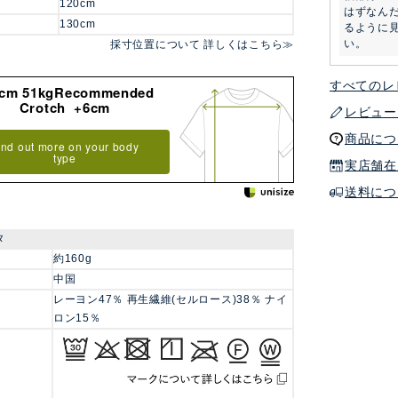
120cm
はずなん
130cm
るように
い。
採寸位置について 詳しくはこちら≫
すべてのレ
8cm 51kgRecommended
Crotch +6cm
レビュー
商品につ
ind out more on your body
type
実店舗在
送料につ
タ
約160g
中国
レーヨン47％ 再生繊維(セルロース)38％ ナイ
ロン15％