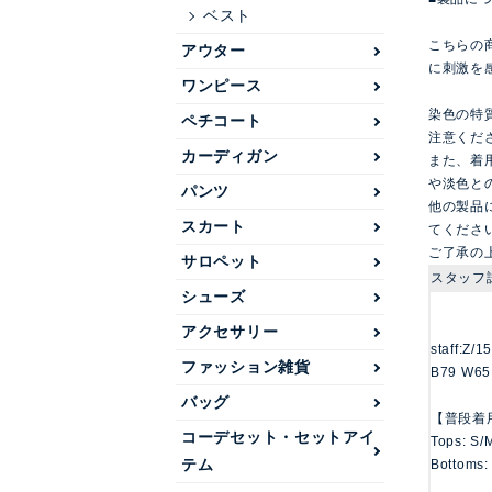
ベスト
こちらの
アウター
に刺激を
ワンピース
染色の特
ペチコート
注意くだ
カーディガン
また、着
や淡色と
パンツ
他の製品
スカート
てくださ
ご了承の
サロペット
スタッフ
シューズ
アクセサリー
staff:Z/
ファッション雑貨
B79 W65
バッグ
【普段着
コーデセット・セットアイ
Tops: S/
テム
Bottoms: