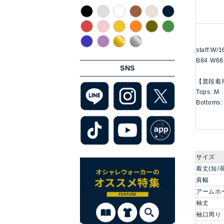
staff:W/
B84 W68
SNS
【普段着
Tops: M
Bottoms:
サイズ
着丈(短/
肩幅
アームホ
袖丈
袖口周り