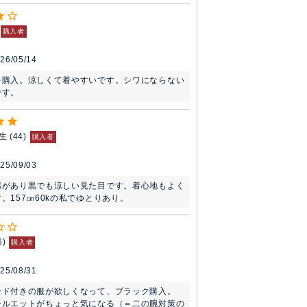
購入者
26/05/14
を購入。涼しくて着やすいです。シワにならない
です。
生
44
購入者
25/09/03
感があり黒でも涼しい見た目です。着心地もよく
。157㎝60kの私でゆとりあり。
6
購入者
25/08/31
ード付きの服が欲しくなって、ブラック購入。

シルエットがちょっと気になる（＝二の腕対策の