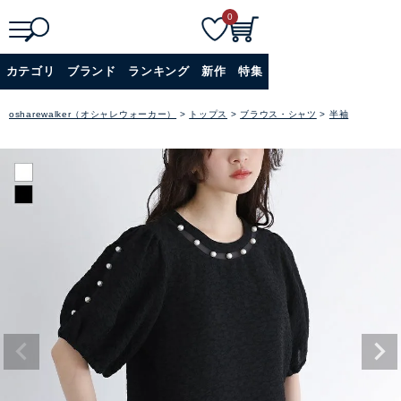
0
検
詳細検索
カテゴリ
ブランド
ランキング
新作
特集
索
+
osharewalker（オシャレウォーカー）
トップス
ブラウス・シャツ
半袖