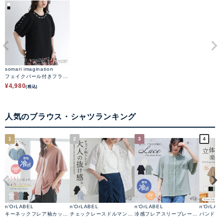
somari imagination
フェイクパール付きフラワ
ージャカードブラウス
¥
4,980
(税込)
人気のブラウス・シャツランキング
1
2
3
4
n'OrLABEL
n'OrLABEL
n'OrLABEL
n'OrLA
キーネックフレア袖カット
チェックレースドルマンシ
冷感フレアスリーブレース
バンド