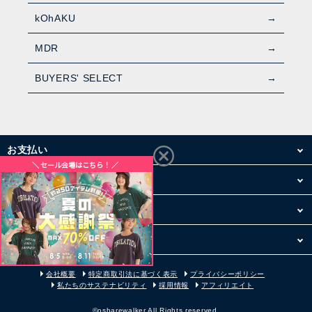
kOhAKU
MDR
BUYERS' SELECT
お支払い
配送・送料
お買い物について
その他
会社概要
特定商取引法に基づく表示
プライバシーポリシー
私たちのサステナビリティ
採用情報
アフィリエイト
©osharewalker All Rights reserved.