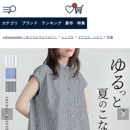
0
検
詳細検索
カテゴリ
ブランド
ランキング
新作
特集
索
+
osharewalker（オシャレウォーカー）
トップス
ブラウス・シャツ
半袖