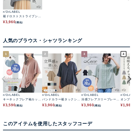
n'OrLABEL
裾ドロストストライプシャ
ツ
¥
3,960
(税込)
人気のブラウス・シャツランキング
1
2
3
4
n'OrLABEL
n'OrLABEL
n'OrLABEL
n'OrLA
キーネックフレア袖カット
バンドカラー裾タックシャ
冷感フレアスリーブレース
オンブ
ソーシャツ
ツ
ブラウス
¥
3,590
¥
3,960
¥
3,960
¥
1,98
(税込)
(税込)
(税込)
このアイテムを使用したスタッフコーデ