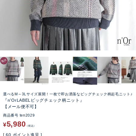
選べるM～3Lサイズ展開！一枚で即お洒落なビッグチェック柄起毛ニット♪
『n'OrLABELビッグチェック柄ニット』
【メール便不可】
商品番号
ten2029
5,980
¥
税込
[
60
ポイント進呈 ]