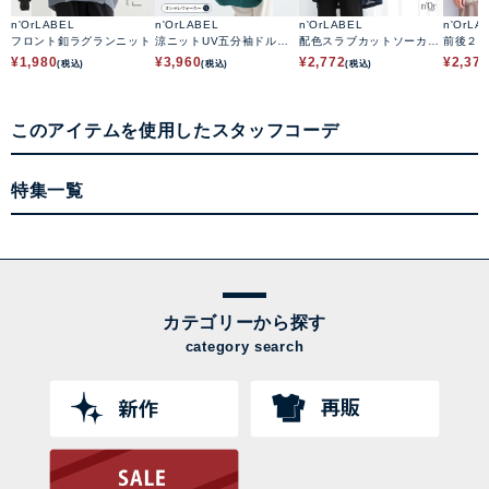
n'OrLABEL
n'OrLABEL
n'OrLABEL
n'OrLA
フロント釦ラグランニット
涼ニットUV五分袖ドルマ
配色スラブカットソーカー
前後２w
ンカーディガン
ディガン
色ニッ
¥
1,980
¥
3,960
¥
2,772
¥
2,37
(税込)
(税込)
(税込)
このアイテムを使用したスタッフコーデ
特集一覧
カテゴリーから探す
category search