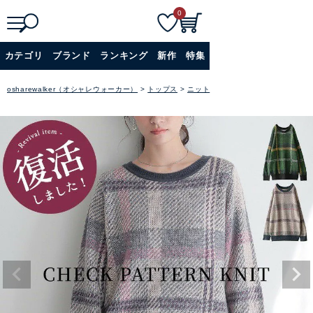
0
検
詳細検索
カテゴリ
ブランド
ランキング
新作
特集
索
+
osharewalker（オシャレウォーカー）
トップス
ニット