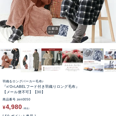
羽織るロングパーカー毛布♪
『n'OrLABELフード付き羽織りロング毛布』
【メール便不可】【30】
商品番号
zen0050
4,980
¥
税込