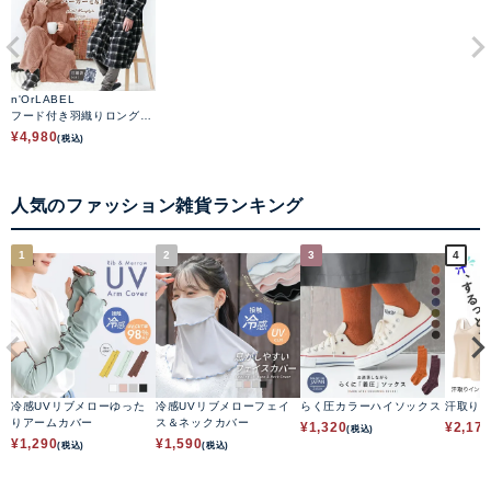
n'OrLABEL
フード付き羽織りロング毛
布
¥
4,980
(税込)
人気のファッション雑貨ランキング
1
2
3
4
冷感UVリブメローゆった
冷感UVリブメローフェイ
らく圧カラーハイソックス
汗取り
りアームカバー
ス＆ネックカバー
¥
1,320
¥
2,17
(税込)
¥
1,290
¥
1,590
(税込)
(税込)