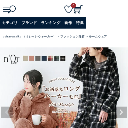
0
検
詳細検索
カテゴリ
ブランド
ランキング
新作
特集
索
+
osharewalker（オシャレウォーカー）
ファッション雑貨
ルームウェア