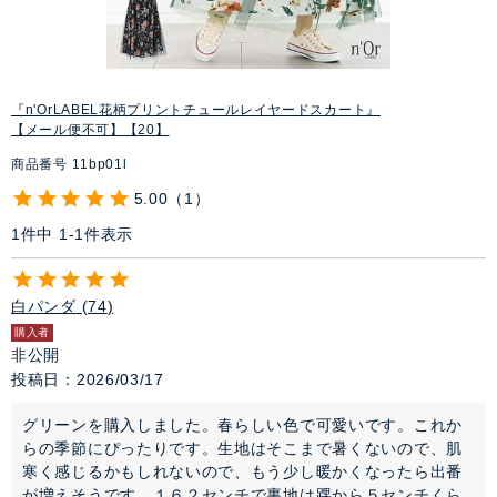
『n'OrLABEL花柄プリントチュールレイヤードスカート』
【メール便不可】【20】
商品番号
11bp01l
5.00
1
1
件中
1
-
1
件表示
白パンダ
74
購入者
非公開
投稿日
2026/03/17
グリーンを購入しました。春らしい色で可愛いです。これか
らの季節にぴったりです。生地はそこまで暑くないので、肌
寒く感じるかもしれないので、もう少し暖かくなったら出番
が増えそうです。１６２センチで裏地は踝から５センチくら