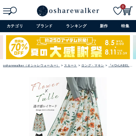
0
セレモニー・オケージョン
検索
詳細検索+
カテゴリ
ブランド
ランキング
新作
特集
アイテム特集
SALE
雑誌掲載アイテム
osharewalker（オシャレウォーカー）
スカート
ロング・マキシ
『n'OrLABEL花柄プリントチュールレイヤードスカート』【メール便不可】【20】
閉じる