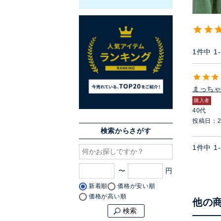
1
件中
1
-
まっち
購入者
40代
投稿日
2
検索からさがす
1
件中
1
-
〜
新着順
価格が安い順
価格が高い順
他の
検索