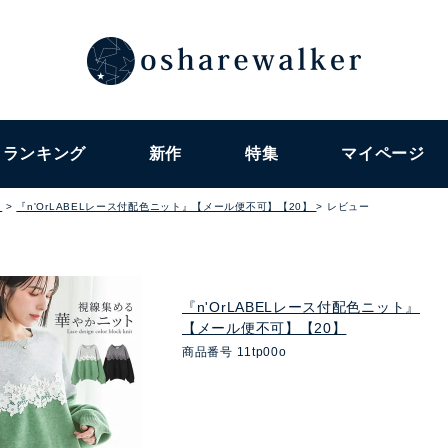
ランキング
新作
特集
マイページ
ト
『n'OrLABELレース付配色ニット』【メール便不可】【20】
レビュー
『n'OrLABELレース付配色ニット』
【メール便不可】【20】
商品番号
11tp00o