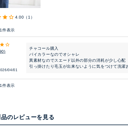
4.00
1
1
件表示
チャコール購入

90
バイカラーなのでオシャレ

異素材なのでスエード以外の部分の消耗が少し心配

引っ掛けたり毛玉が出来ないように気をつけて洗濯
026/04/01
1
件表示
商品のレビューを見る