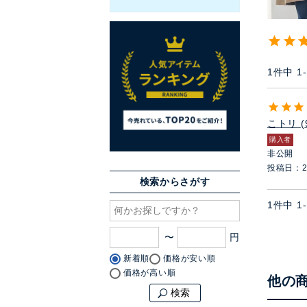
1
件中
1
-
こトリ
購入者
非公開
投稿日
2
検索からさがす
1
件中
1
-
〜
新着順
価格が安い順
価格が高い順
他の
検索