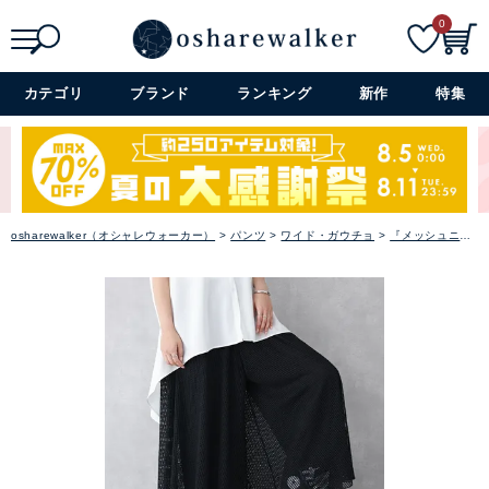
アクセサリー
0
ファッション雑貨
検索
詳細検索+
カテゴリ
ブランド
ランキング
新作
特集
セレモニー・オケージョン
アイテム特集
osharewalker（オシャレウォーカー）
パンツ
ワイド・ガウチョ
『メッシュニットパンツ』【メール便不可】【20】
SALE
雑誌掲載アイテム
閉じる