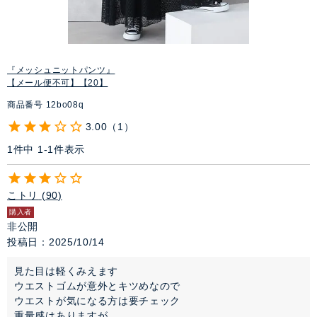
『メッシュニットパンツ』
【メール便不可】【20】
商品番号
12bo08q
3.00
1
1
件中
1
-
1
件表示
こトリ
90
購入者
非公開
投稿日
2025/10/14
見た目は軽くみえます

ウエストゴムが意外とキツめなので

ウエストが気になる方は要チェック

重量感はありますが
