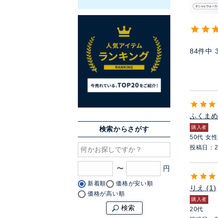
84
件中
ふくま
購入者
検索からさがす
50代
女性
投稿日
2
〜
新着順
価格が安い順
りえ
1
価格が高い順
購入者
検索
20代