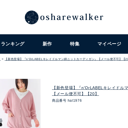
ランキング
新作
特集
マイページ
ト
【新色登場】『n'OrLABELキレイドルマン綿ニットカーディガン』【メール便不可】【2
【新色登場】『n'OrLABELキレイド
【メール便不可】【20】
商品番号
hal1976