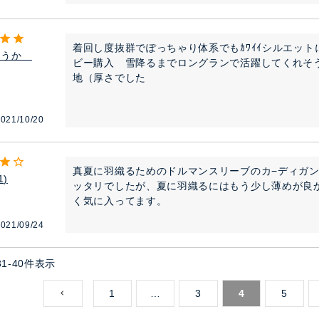
着回し度抜群でぽっちゃり体系でもｶﾜｲｲシルエッ
とうか
ビー購入　雪降るまでロングランで活躍してくれそ
地（厚さでした
021/10/20
真夏に羽織るためのドルマンスリーブのカ−ディガ
1
ッタリでしたが、夏に羽織るにはもう少し薄めが良
く気に入ってます。
021/09/24
31
-
40
件表示
1
…
3
4
5