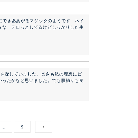
トにできああがるマジックのようです　ネイ
うな　テロっとしてるけどしっかりした生
ンを探していました。長さも私の理想にピ
かったかなと思いました。でも肌触りも良
…
9