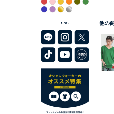
他の
SNS