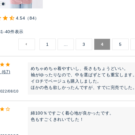
4.54
84
31
-
40
件表示
1
…
3
4
5
めちゃめちゃ着やすいし、長さもちょうどいい。

め
67
袖がゆったりなので、中を選ばずとても重宝します。
イロチでベージュも購入しました。

ほかの色も欲しかったんですが、すでに完売でした
022/08/10
綿100％ですごく着心地が良かったです。

色もすごくきれいでした！