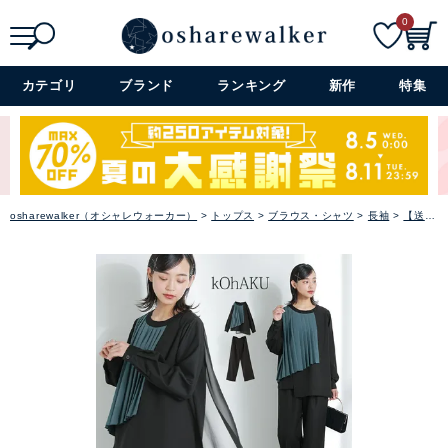
0
ファッション雑貨
検索
詳細検索+
カテゴリ
ブランド
ランキング
新作
特集
セレモニー・オケージョン
アイテム特集
SALE
osharewalker（オシャレウォーカー）
トップス
ブラウス・シャツ
長袖
【送料無料】『kOhAKU異素材プリーツデザインセットアップ』【メール便不可】【20】
雑誌掲載アイテム
閉じる