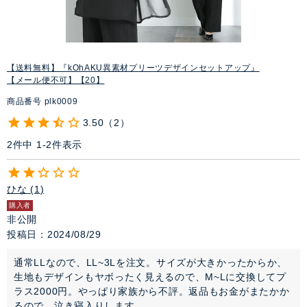
【送料無料】『kOhAKU異素材プリーツデザインセットアップ』
【メール便不可】【20】
商品番号
plk0009
3.50
2
2
件中
1
-
2
件表示
ひな
1
購入者
非公開
投稿日
2024/08/29
通常LLなので、LL~3Lを注文。サイズが大きかったからか、
生地もデザインもヤボったく見えるので、M~Lに交換してプ
ラス2000円。やっぱり家族から不評。返品もお金がまたかか
るので、泣き寝入りします。　