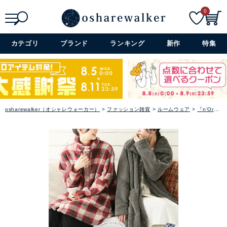
0
検索
詳細検索+
カテゴリ
ブランド
ランキング
新作
特集
osharewalker（オシャレウォーカー）
ファッション雑貨
ルームウェア
『n'OrLABEL癒しの羽織る毛布』【メール便不可】【30】