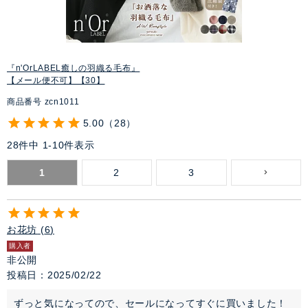
『n'OrLABEL癒しの羽織る毛布』
【メール便不可】【30】
商品番号
zcn1011
5.00
28
28
件中
1
-
10
件表示
1
2
3
お花坊
6
購入者
非公開
投稿日
2025/02/22
ずっと気になってので、セールになってすぐに買いました！
