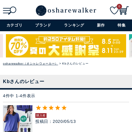
ファッション雑貨
0
セレモニー・オケージョン
検索
詳細検索+
カテゴリ
ブランド
ランキング
新作
特集
アイテム特集
SALE
osharewalker（オシャレウォーカー）
Kbさんのレビュー
雑誌掲載アイテム
Kbさんのレビュー
閉じる
4
件中
1
-
4
件表示
購入者
投稿日
2020/05/13