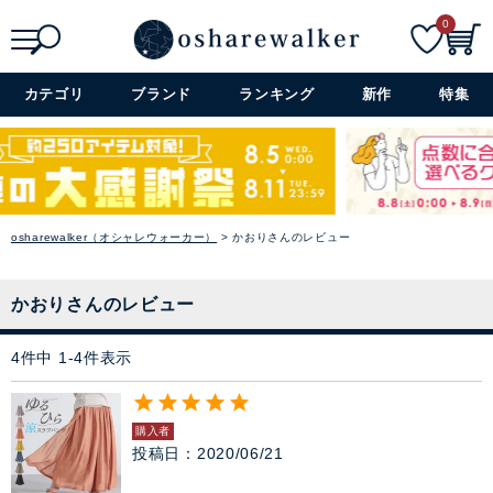
0
セレモニー・オケージョン
検索
詳細検索+
カテゴリ
ブランド
ランキング
新作
特集
アイテム特集
SALE
雑誌掲載アイテム
osharewalker（オシャレウォーカー）
かおりさんのレビュー
かおりさんのレビュー
閉じる
4
件中
1
-
4
件表示
購入者
投稿日
2020/06/21