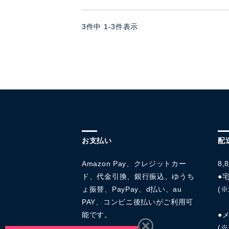
3
件中
1
-
3
件表示
お支払い
配
Amazon Pay、クレジットカー
8
ド、代金引換、銀行振込、ゆうち
●宅
ょ振替、PayPay、d払い、au
(※
PAY、コンビニ後払いがご利用可
能です。
●
(