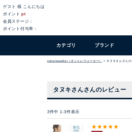
ゲスト 様 こんにちは
ポイント
pt
会員ステージ：
ポイント付与率：
カテゴリ
ブランド
osharewalker（オシャレウォーカー）
タヌキさんさんの
タヌキさんさんのレビュー
3
件中
1
-
3
件表示