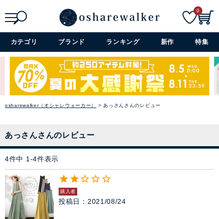
セレモニー・オケージョン
0
アイテム特集
検索
詳細検索+
カテゴリ
ブランド
ランキング
新作
特集
SALE
雑誌掲載アイテム
osharewalker（オシャレウォーカー）
あっさんさんのレビュー
閉じる
あっさんさんのレビュー
4
件中
1
-
4
件表示
購入者
投稿日
2021/08/24