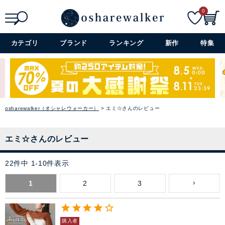
0
検索
詳細検索+
カテゴリ
ブランド
ランキング
新作
特集
osharewalker（オシャレウォーカー）
エミ☆さんのレビュー
エミ☆さんのレビュー
22
件中
1
-
10
件表示
1
2
3
購入者