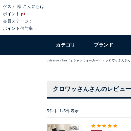
ゲスト 様 こんにちは
ポイント
pt
会員ステージ：
ポイント付与率：
カテゴリ
ブランド
osharewalker（オシャレウォーカー）
クロワッさんさん
クロワッさんさんのレビュ
5
件中
1
-
5
件表示