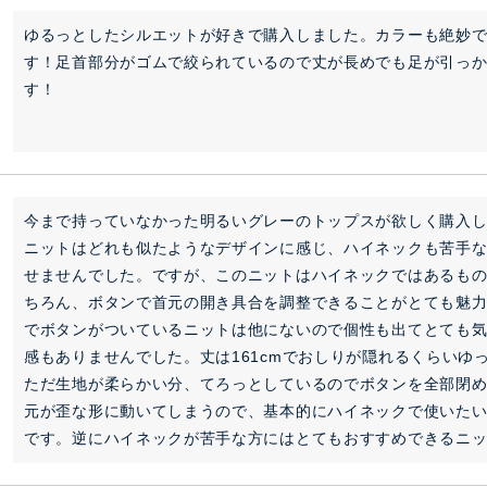
ゆるっとしたシルエットが好きで購入しました。カラーも絶妙
す！足首部分がゴムで絞られているので丈が長めでも足が引っ
す！
今まで持っていなかった明るいグレーのトップスが欲しく購入し
ニットはどれも似たようなデザインに感じ、ハイネックも苦手
せませんでした。ですが、このニットはハイネックではあるも
ちろん、ボタンで首元の開き具合を調整できることがとても魅
でボタンがついているニットは他にないので個性も出てとても
感もありませんでした。丈は161cmでおしりが隠れるくらいゆ
ただ生地が柔らかい分、てろっとしているのでボタンを全部閉
元が歪な形に動いてしまうので、基本的にハイネックで使いた
です。逆にハイネックが苦手な方にはとてもおすすめできるニ