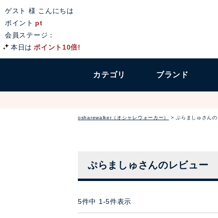
ゲスト 様 こんにちは
ポイント
pt
会員ステージ：
本日は
ポイント10倍!
カテゴリ
ブランド
osharewalker（オシャレウォーカー）
ぷらましゅさんの
ぷらましゅさんのレビュー
5
件中
1
-
5
件表示