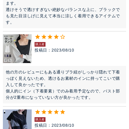
ます。

透けそうで透けすぎない絶妙なバランスな上に、ブラックで
も見た目涼しげに見えて本当に涼しく着用できるアイテムで
す。
購入者
投稿日
2023/08/10
他の方のレビューにもある通りブラ紐がしっかり隠れて下着
っぽく見えないため、透けるお素材のインに持ってこいで購
入して良かったです。

個人的にイン（下着要素）でのみ着用予定なので、バスト部
分が2重布になっていない方が良かったです。
購入者
投稿日
2023/08/10