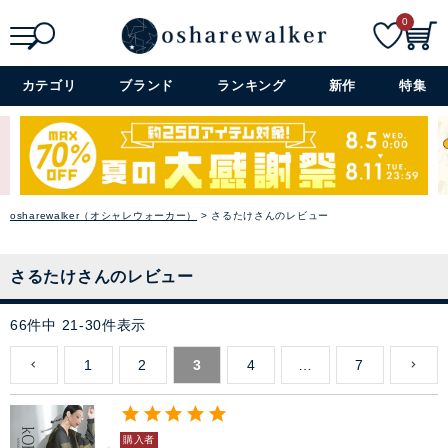
0
検索
詳細検索+
カテゴリ
ブランド
ランキング
新作
特集
osharewalker（オシャレウォーカー）
さるたけさんのレビュー
さるたけさんのレビュー
66
件中
21
-
30
件表示
1
2
3
4
…
7
購入者