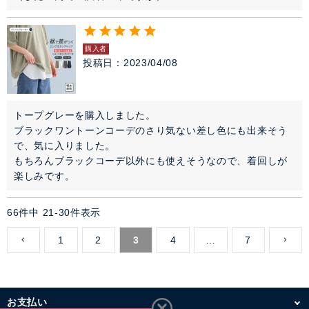
購入者
投稿日
2023/04/08
トープグレーを購入しました。

ブラックワントーンコーデのさり気ない差し色にも出来そう
で、気に入りました。

もちろんブラックコーデ以外にも使えそうなので、着回しが
楽しみです。
66
件中
21
-
30
件表示
1
2
3
4
…
7
お支払い