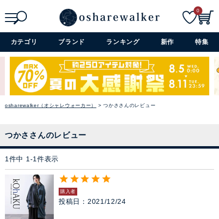
0
ニット
検索
詳細検索+
カテゴリ
ブランド
ランキング
新作
特集
パーカー
スウェット
バイヤーおすすめのセレクシ
ベスト
ョン
osharewalker（オシャレウォーカー）
つかささんのレビュー
シーズンのトレンドと着心地の
カーディガン
良さを大切に、オシャレウォー
カーのバイヤーが厳選したアイ
つかささんのレビュー
テムをラインナップ。
パンツ
→ アイテムを探す
1
件中
1
-
1
件表示
スカート
閉じる
購入者
ワンピース
投稿日
2021/12/24