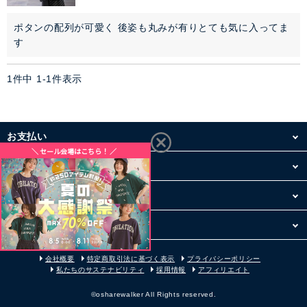
ぺチコート
ポタンの配列が可愛く 後姿も丸みが有りとても気に入ってま
アウター
す
コーデセット・セットアイテム
1
件中
1
-
1
件表示
シューズ
お支払い
バッグ
配送・送料
アクセサリー
お買い物について
ファッション雑貨
その他
セレモニー・オケージョン
会社概要
特定商取引法に基づく表示
プライバシーポリシー
私たちのサステナビリティ
採用情報
アフィリエイト
アイテム特集
©osharewalker All Rights reserved.