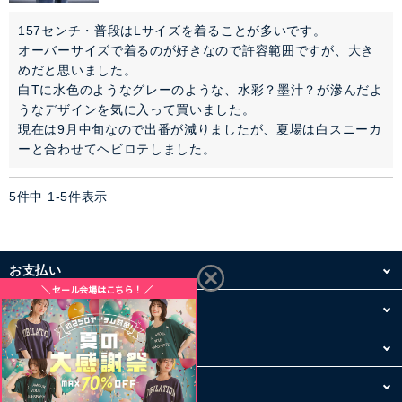
157センチ・普段はLサイズを着ることが多いです。

オーバーサイズで着るのが好きなので許容範囲ですが、大き
めだと思いました。

白Tに水色のようなグレーのような、水彩？墨汁？が滲んだよ
うなデザインを気に入って買いました。

現在は9月中旬なので出番が減りましたが、夏場は白スニーカ
5
件中
1
-
5
件表示
お支払い
配送・送料
お買い物について
その他