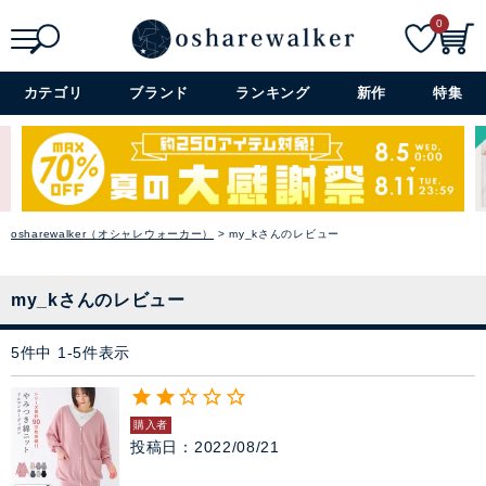
閉じる
0
検索
詳細検索+
カテゴリ
ブランド
ランキング
新作
特集
osharewalker（オシャレウォーカー）
my_kさんのレビュー
my_kさんのレビュー
5
件中
1
-
5
件表示
購入者
投稿日
2022/08/21