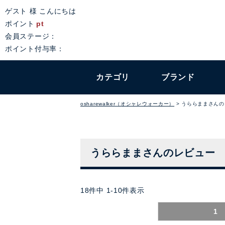
ゲスト 様 こんにちは
ポイント
pt
会員ステージ：
ポイント付与率：
カテゴリ
ブランド
osharewalker（オシャレウォーカー）
うららままさんの
うららままさんのレビュー
18
件中
1
-
10
件表示
1