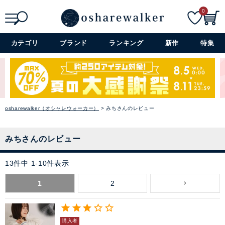
0
検索
詳細検索+
カテゴリ
ブランド
ランキング
新作
特集
osharewalker（オシャレウォーカー）
みちさんのレビュー
みちさんのレビュー
13
件中
1
-
10
件表示
1
2
購入者