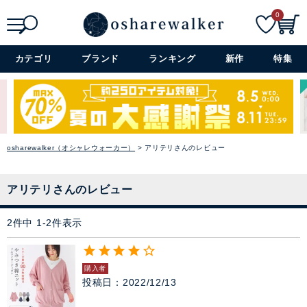
閉じる
0
ワンピース
検索
詳細検索+
カテゴリ
ブランド
ランキング
新作
特集
ぺチコート
アウター
コーデセット・セットアイテム
osharewalker（オシャレウォーカー）
アリテリさんのレビュー
シューズ
アリテリさんのレビュー
バッグ
2
件中
1
-
2
件表示
アクセサリー
購入者
ファッション雑貨
投稿日
2022/12/13