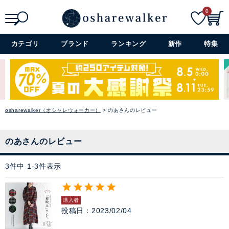
アクセサリー
0
ファッション雑貨
検索
詳細検索+
カテゴリ
ブランド
ランキング
新作
特集
セレモニー・オケージョン
アイテム特集
osharewalker（オシャレウォーカー）
のあさんのレビュー
SALE
雑誌掲載アイテム
のあさんのレビュー
3
件中
1
-
3
件表示
閉じる
購入者
投稿日
2023/02/04