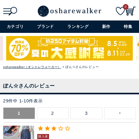
0
検索
詳細検索+
カテゴリ
ブランド
ランキング
新作
特集
osharewalker（オシャレウォーカー）
ぽん☆さんのレビュー
ぽん☆さんのレビュー
29
件中
1
-
10
件表示
1
2
3
購入者