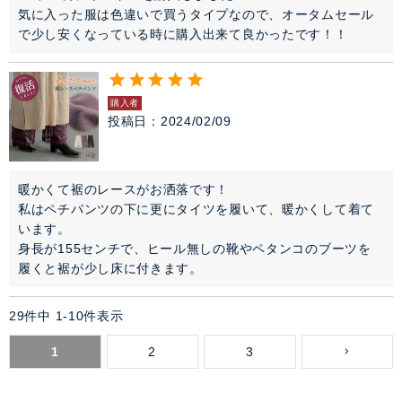
気に入った服は色違いで買うタイプなので、オータムセール
で少し安くなっている時に購入出来て良かったです！！
購入者
投稿日
2024/02/09
暖かくて裾のレースがお洒落です！

私はペチパンツの下に更にタイツを履いて、暖かくして着て
います。

身長が155センチで、ヒール無しの靴やペタンコのブーツを
履くと裾が少し床に付きます。
29
件中
1
-
10
件表示
1
2
3