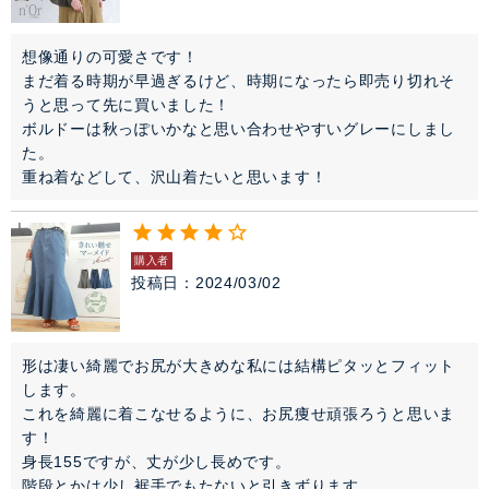
想像通りの可愛さです！

まだ着る時期が早過ぎるけど、時期になったら即売り切れそ
うと思って先に買いました！

ボルドーは秋っぽいかなと思い合わせやすいグレーにしまし
た。

重ね着などして、沢山着たいと思います！
購入者
投稿日
2024/03/02
形は凄い綺麗でお尻が大きめな私には結構ピタッとフィット
します。

これを綺麗に着こなせるように、お尻痩せ頑張ろうと思いま
す！

身長155ですが、丈が少し長めです。

階段とかは少し裾手でもたないと引きずります。
