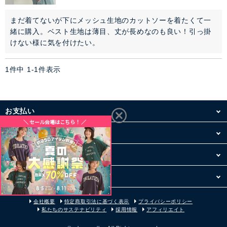
アウター
まだ着てないが下にメッシュ生地のカットソーを着たくて一
緒に購入。ベスト生地は薄目、丈が長めなのも良い！引っ掛
けない様に気を付けたい。
コーデセット・セットアイテム
1
件中
1
-
1
件表示
シューズ
バッグ
お支払い
アクセサリー
配送・送料
ファッション雑貨
お買い物について
その他
セレモニー・オケージョン
会社概要
特定商取引法に基づく表示
プライバシーポリシー
アイテム特集
私たちのサステナビリティ
採用情報
アフィリエイト