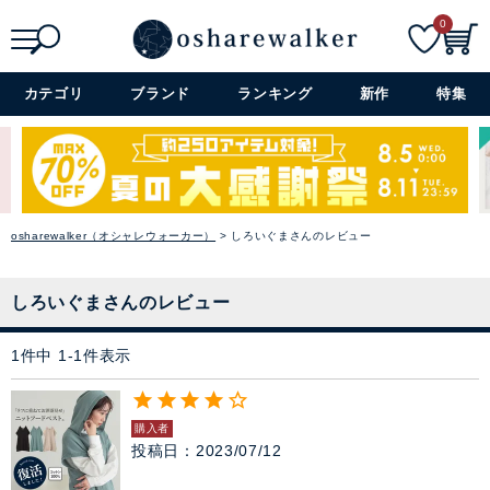
ニット
0
パーカー
検索
詳細検索+
カテゴリ
ブランド
ランキング
新作
特集
スウェット
バイヤーおすすめのセレクシ
ベスト
ョン
シーズンのトレンドと着心地の
osharewalker（オシャレウォーカー）
しろいぐまさんのレビュー
カーディガン
良さを大切に、オシャレウォー
カーのバイヤーが厳選したアイ
テムをラインナップ。
パンツ
しろいぐまさんのレビュー
→ アイテムを探す
1
件中
1
-
1
件表示
スカート
閉じる
ワンピース
購入者
投稿日
2023/07/12
ぺチコート