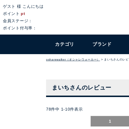
ゲスト 様 こんにちは
ポイント
pt
会員ステージ：
ポイント付与率：
カテゴリ
ブランド
osharewalker（オシャレウォーカー）
まいちさんのレビ
まいちさんのレビュー
78
件中
1
-
10
件表示
1