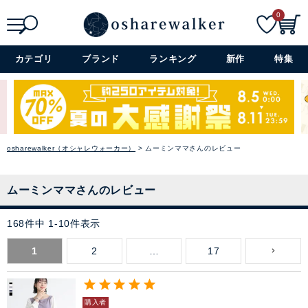
0
検索
詳細検索+
カテゴリ
ブランド
ランキング
新作
特集
osharewalker（オシャレウォーカー）
ムーミンママさんのレビュー
ムーミンママさんのレビュー
168
件中
1
-
10
件表示
1
2
…
17
購入者