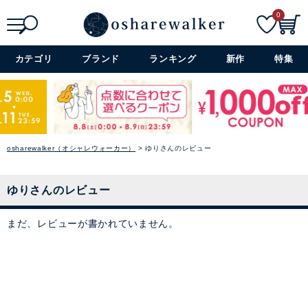
0
ニット
検索
詳細検索+
カテゴリ
ブランド
ランキング
新作
特集
パーカー
スウェット
バイヤーおすすめのセレクシ
ベスト
ョン
osharewalker（オシャレウォーカー）
ゆりさんのレビュー
シーズンのトレンドと着心地の
カーディガン
良さを大切に、オシャレウォー
カーのバイヤーが厳選したアイ
ゆりさんのレビュー
テムをラインナップ。
パンツ
→ アイテムを探す
まだ、レビューが書かれていません。
スカート
閉じる
ワンピース