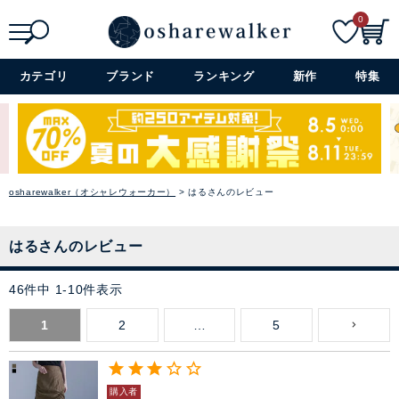
0
検索
詳細検索+
カテゴリ
ブランド
ランキング
新作
特集
osharewalker（オシャレウォーカー）
はるさんのレビュー
はるさんのレビュー
46
件中
1
-
10
件表示
1
2
…
5
購入者