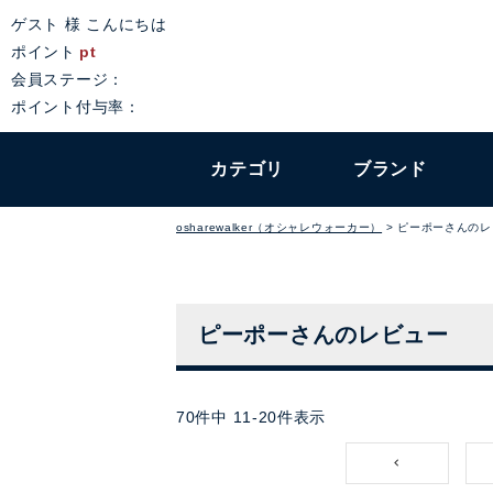
ゲスト 様 こんにちは
ポイント
pt
会員ステージ：
ポイント付与率：
カテゴリ
ブランド
osharewalker（オシャレウォーカー）
ピーポーさんのレ
ピーポーさんのレビュー
70
件中
11
-
20
件表示