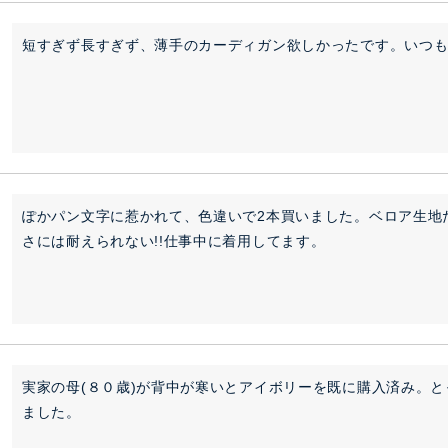
短すぎず長すぎず、薄手のカーディガン欲しかったです。いつ
ぽかパン文字に惹かれて、色違いで2本買いました。ベロア生地
さには耐えられない!!仕事中に着用してます。
実家の母(８０歳)が背中が寒いとアイボリーを既に購入済み。
ました。