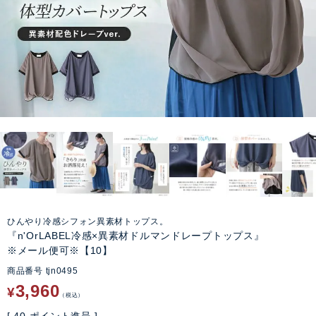
ひんやり冷感シフォン異素材トップス。
『n'OrLABEL冷感×異素材ドルマンドレープトップス』
※メール便可※【10】
商品番号
tjn0495
3,960
¥
税込