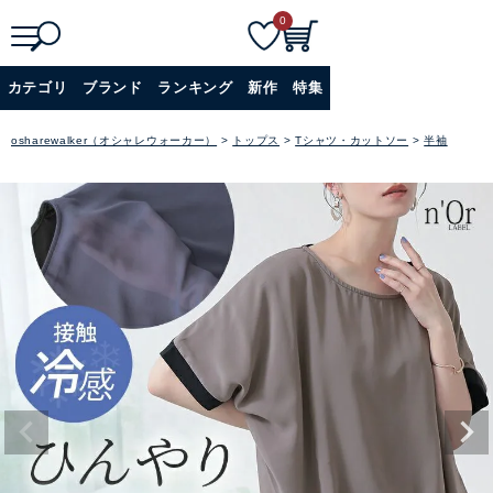
0
検
詳細検索
カテゴリ
ブランド
ランキング
新作
特集
索
+
osharewalker（オシャレウォーカー）
トップス
Tシャツ・カットソー
半袖