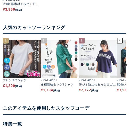
冷感×異素材ドルマンドレ
ープトップス
¥
3,960
(税込)
人気のカットソーランキング
1
2
3
4
フレンチTシャツ
n'OrLABEL
n'OrLABEL
n'OrLA
多機能袖タックTシャツ
汗ジミ防止ゆるっとロゴT
配色シ
¥
1,200
(税込)
シャツ
ップス
¥
1,794
¥
2,772
¥
3,96
(税込)
(税込)
このアイテムを使用したスタッフコーデ
特集一覧