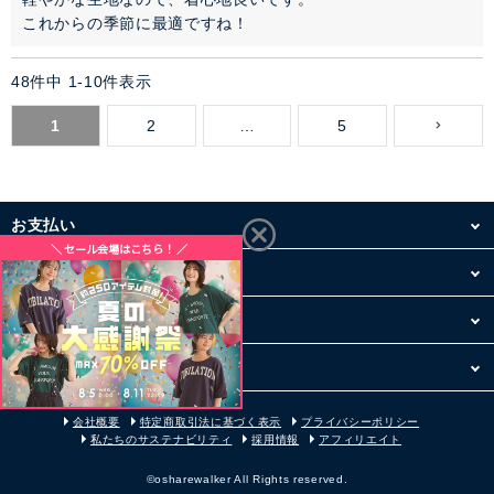
これからの季節に最適ですね！
48
件中
1
-
10
件表示
1
2
…
5
お支払い
配送・送料
お買い物について
その他
会社概要
特定商取引法に基づく表示
プライバシーポリシー
私たちのサステナビリティ
採用情報
アフィリエイト
©osharewalker All Rights reserved.