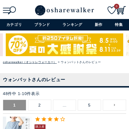
0
検索
詳細検索+
カテゴリ
ブランド
ランキング
新作
特集
osharewalker（オシャレウォーカー）
ウォンバットさんのレビュー
ウォンバットさんのレビュー
48
件中
1
-
10
件表示
1
2
…
5
購入者