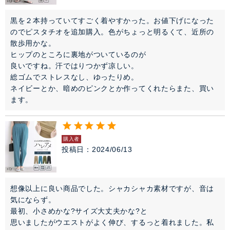
SALE
黒を２本持っていてすごく着やすかった。お値下げになった
雑誌掲載アイテム
のでピスタチオを追加購入。色がちょっと明るくて、近所の
散歩用かな。

ヒップのところに裏地がついているのが

閉じる
良いですね。汗ではりつかず凉しい。

総ゴムでストレスなし、ゆったりめ。

ネイビーとか、暗めのピンクとか作ってくれたらまた、買い
ます。
購入者
投稿日
2024/06/13
想像以上に良い商品でした。シャカシャカ素材ですが、音は
気にならず。

最初、小さめかな?サイズ大丈夫かな?と

思いましたがウエストがよく伸び、するっと着れました。私