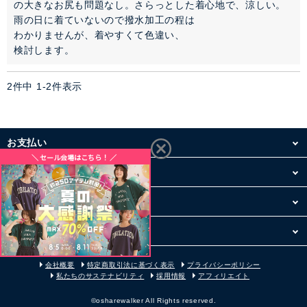
の大きなお尻も問題なし。さらっとした着心地で、涼しい。

雨の日に着ていないので撥水加工の程は

わかりませんが、着やすくて色違い、

検討します。
2
件中
1
-
2
件表示
お支払い
配送・送料
お買い物について
その他
会社概要
特定商取引法に基づく表示
プライバシーポリシー
私たちのサステナビリティ
採用情報
アフィリエイト
©osharewalker All Rights reserved.