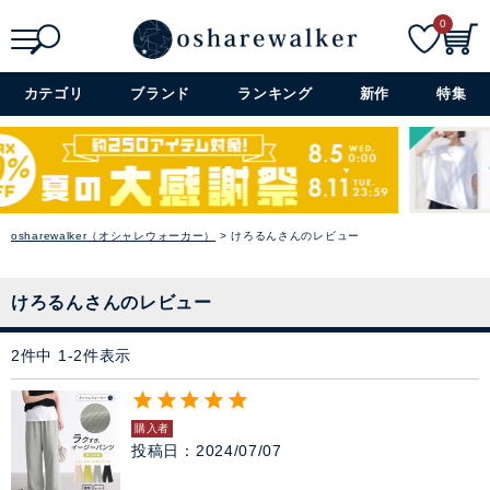
0
アウター
検索
詳細検索+
コーデセット・セットアイテム
カテゴリ
ブランド
ランキング
新作
特集
シューズ
バッグ
osharewalker（オシャレウォーカー）
けろるんさんのレビュー
アクセサリー
けろるんさんのレビュー
ファッション雑貨
2
件中
1
-
2
件表示
セレモニー・オケージョン
購入者
アイテム特集
投稿日
2024/07/07