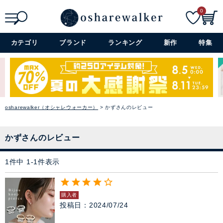
0
パーカー
検索
詳細検索+
カテゴリ
ブランド
ランキング
新作
特集
スウェット
バイヤーおすすめのセレクシ
ベスト
ョン
シーズンのトレンドと着心地の
カーディガン
良さを大切に、オシャレウォー
osharewalker（オシャレウォーカー）
かずさんのレビュー
カーのバイヤーが厳選したアイ
テムをラインナップ。
パンツ
→ アイテムを探す
かずさんのレビュー
スカート
1
件中
1
-
1
件表示
閉じる
ワンピース
購入者
ぺチコート
投稿日
2024/07/24