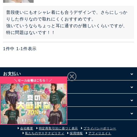
アウター
普段使いにもオシャレ着にも合うデザインで、さらにしっか
りした作りなので取れにくくおすすめです。

コーデセット・セットアイテム
強いていうならちょっと耳に通すのが難しいくらいですが、
特に問題はないです！！
シューズ
1
件中
1
-
1
件表示
バッグ
アクセサリー
お支払い
ファッション雑貨
配送・送料
お買い物について
セレモニー・オケージョン
その他
アイテム特集
会社概要
特定商取引法に基づく表示
プライバシーポリシー
私たちのサステナビリティ
採用情報
アフィリエイト
SALE