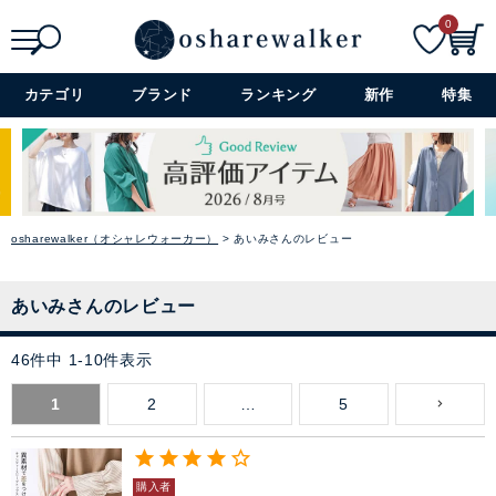
0
検索
詳細検索+
カテゴリ
ブランド
ランキング
新作
特集
osharewalker（オシャレウォーカー）
あいみさんのレビュー
あいみさんのレビュー
46
件中
1
-
10
件表示
1
2
…
5
購入者