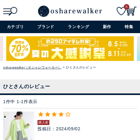
ニット
0
パーカー
検索
詳細検索+
カテゴリ
ブランド
ランキング
新作
特集
スウェット
バイヤーおすすめのセレクシ
ベスト
ョン
シーズンのトレンドと着心地の
osharewalker（オシャレウォーカー）
ひとさんのレビュー
カーディガン
良さを大切に、オシャレウォー
カーのバイヤーが厳選したアイ
テムをラインナップ。
パンツ
ひとさんのレビュー
→ アイテムを探す
1
件中
1
-
1
件表示
スカート
閉じる
ワンピース
購入者
投稿日
2024/09/02
ぺチコート