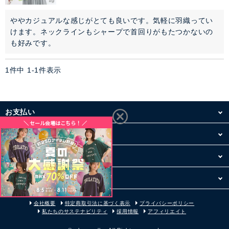
アウター
ややカジュアルな感じがとても良いです。気軽に羽織ってい
けます。ネックラインもシャープで首回りがもたつかないの
も好みです。
コーデセット・セットアイテム
1
件中
1
-
1
件表示
シューズ
バッグ
お支払い
アクセサリー
配送・送料
ファッション雑貨
お買い物について
その他
セレモニー・オケージョン
会社概要
特定商取引法に基づく表示
プライバシーポリシー
アイテム特集
私たちのサステナビリティ
採用情報
アフィリエイト