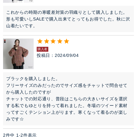
セレモニー・オケージョン
これからの時期の寒暖差対策の羽織りとして購入しました。
形も可愛いしSALEで購入出来てとってもお得でした。秋に沢
山着たいです。
アイテム特集
SALE
購入者
投稿日
2024/09/04
雑誌掲載アイテム
ブラックを購入しました。

閉じる
フリーサイズのみだったのでサイズ感をチャットで問合せて
から購入したのですが

チャットでの対応通り、普段はこちらの大きいサイズを選択
する私でもゆとりを持って着れました。冬場のツイード素材
ってすごくテンション上がります。寒くなって着るのが楽し
みです☆
2
件中
1
-
2
件表示