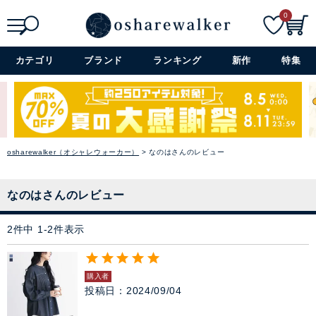
スカート
0
閉じる
ワンピース
検索
詳細検索+
カテゴリ
ブランド
ランキング
新作
特集
ぺチコート
アウター
osharewalker（オシャレウォーカー）
なのはさんのレビュー
コーデセット・セットアイテム
シューズ
なのはさんのレビュー
バッグ
2
件中
1
-
2
件表示
アクセサリー
購入者
投稿日
2024/09/04
ファッション雑貨